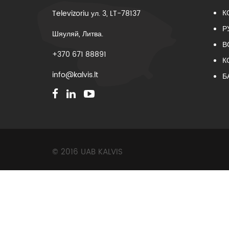
К
Televizoriu ул. 3, LT-78137
Р
Шяуляй, Литва.
В
+370 671 88891
К
info@kalvis.lt
Б
© 2016 UAB KALVIS