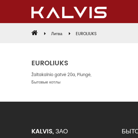
Литва
EUROLIUKS
EUROLIUKS
Žaltakalnio gatvė 20a, Plungė,
Бытовые котлы
KALVIS, ЗАО
БЫТ