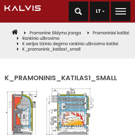
LT
Pramoninė šildymo įranga
Pramoniniai katilai
Rankinio užkrovimo
K serijos tūrinio degimo rankinio užkrovimo katilai
K_pramoninis_katilas1_small
K_PRAMONINIS_KATILAS1_SMALL