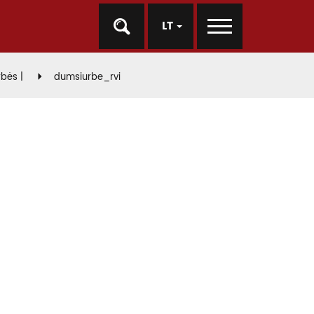
LT
bės |
dumsiurbe_rvi