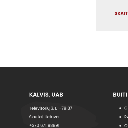
SKAIT
KALVIS, UAB
BUITI
G
Televizorių 3, LT-78137
Šiauliai, Lietuva
R
+370 671 88891
O