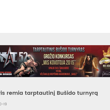
is remia tarptautinį Bušido turnyrą
0-19