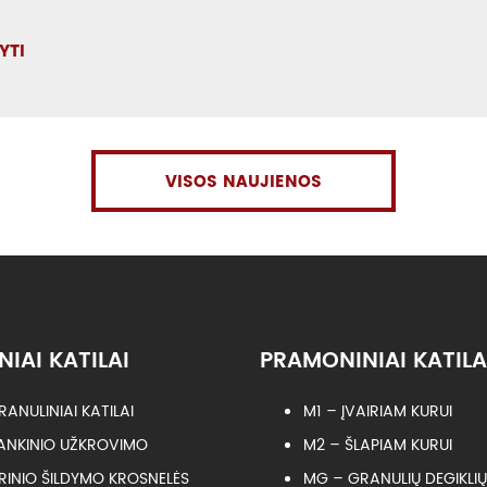
YTI
VISOS NAUJIENOS
NIAI KATILAI
PRAMONINIAI KATILA
RANULINIAI KATILAI
M1 – ĮVAIRIAM KURUI
ANKINIO UŽKROVIMO
M2 – ŠLAPIAM KURUI
RINIO ŠILDYMO KROSNELĖS
MG – GRANULIŲ DEGIKLIŲ