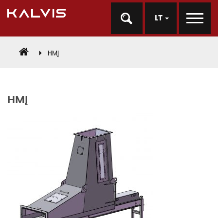
LT
HMĮ
HMĮ