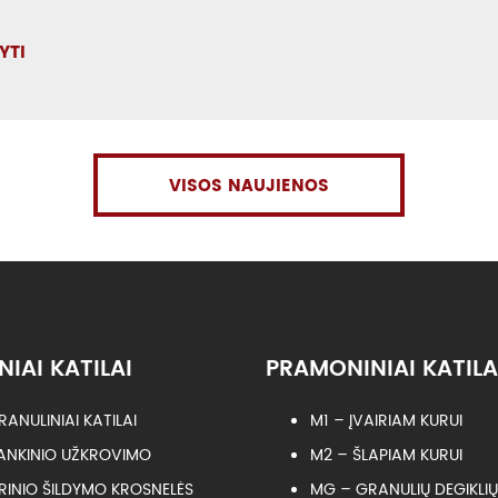
YTI
VISOS NAUJIENOS
NIAI KATILAI
PRAMONINIAI KATILA
RANULINIAI KATILAI
M1 – ĮVAIRIAM KURUI
ANKINIO UŽKROVIMO
M2 – ŠLAPIAM KURUI
RINIO ŠILDYMO KROSNELĖS
MG – GRANULIŲ DEGIKLIŲ