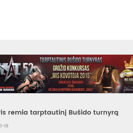
is remia tarptautinį Bušido turnyrą
0-19