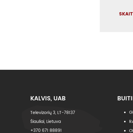
SKAIT
KALVIS, UAB
BUITI
G
Televizorių 3, LT-78137
Šiauliai, Lietuva
R
+370 671 88891
O