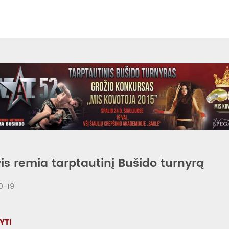
is remia tarptautinį Bušido turnyrą
0-19
YTI