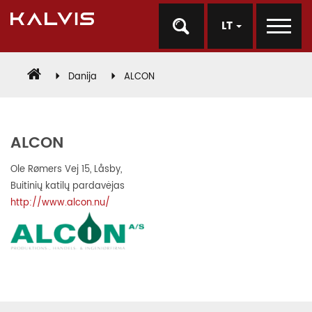
LT
Danija
ALCON
ALCON
Ole Rømers Vej 15, Låsby,
Buitinių katilų pardavėjas
http://www.alcon.nu/